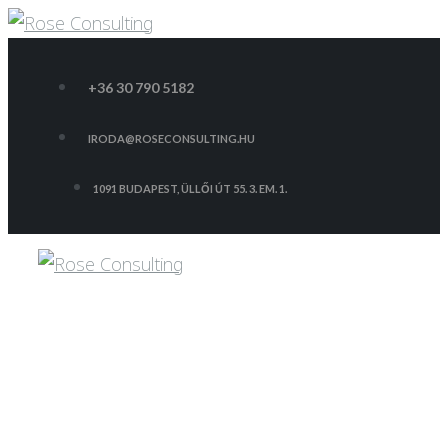
Skip
to
+36 30 790 5182
content
IRODA@ROSECONSULTING.HU
1091 BUDAPEST, ÜLLŐI ÚT 55. 3. EM. 1.